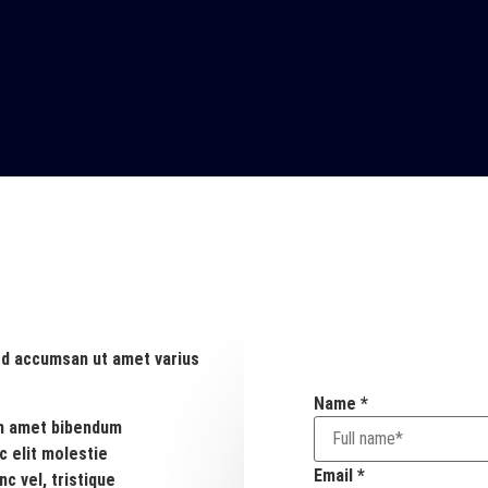
ed accumsan ut amet varius
Name
*
um amet bibendum
c elit molestie
Email
*
c vel, tristique