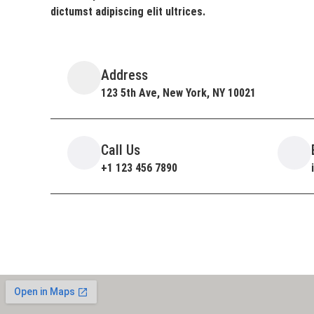
dictumst adipiscing elit ultrices.
Address
123 5th Ave, New York, NY 10021
Call Us
+1 123 456 7890
Emergency Roofing Service 24/7
+1 123 111 2345